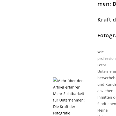
men: D
Kraft 
Fotogr
Wie
profession
Fotos
Unterneh
hervorheb
und Kund
anziehen
Inmitten d
Stadtleben
kleine