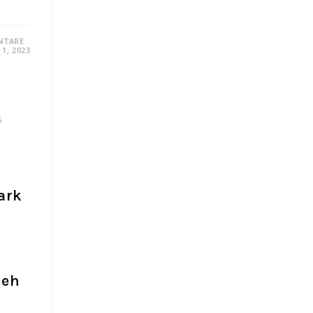
NTARE
1, 2023
G
ark
neh