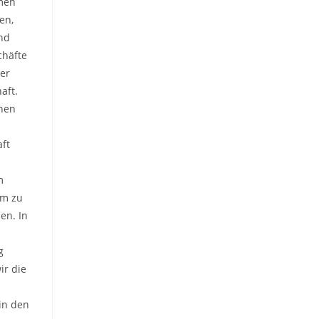
men
en,
nd
chäfte
er
aft.
hen
ft
m
um zu
en. In
g
ir die
 in den