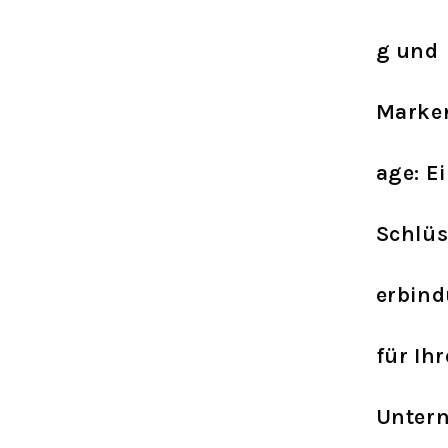
g und
Marke
age: E
Schlüs
erbin
für Ih
Unter