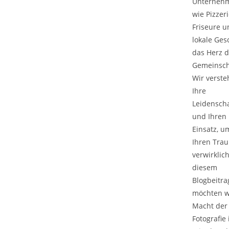
Unterneh
wie Pizzeri
Friseure u
lokale Ges
das Herz d
Gemeinsch
Wir verste
Ihre
Leidenscha
und Ihren
Einsatz, u
Ihren Tra
verwirklich
diesem
Blogbeitra
möchten w
Macht der
Fotografie