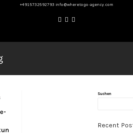
+4915732592793 info@wheretogo-agency.com
g
Suchen
G
e-
Recent Pos
tun