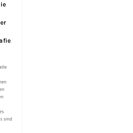
ie
der
afie
elle
men
en
en
es
s sind