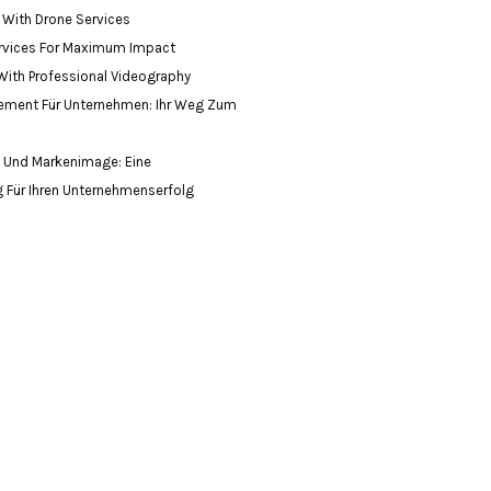
 With Drone Services
Services For Maximum Impact
With Professional Videography
ement Für Unternehmen: Ihr Weg Zum
 Und Markenimage: Eine
 Für Ihren Unternehmenserfolg