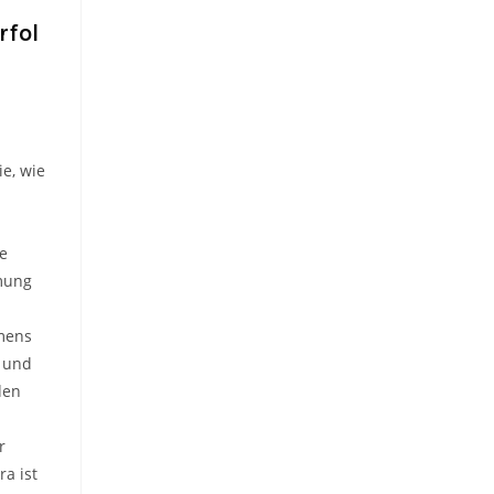
fol
ie, wie
e
mung
mens
 und
den
r
ra ist