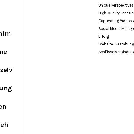
Unique Perspectives
High-Quality Print 
Captivating Videos 
Social Media Manag
nim
Erfolg
Website-Gestaltung
ine
Schlüsselverbindung
selv
dung
ren
neh