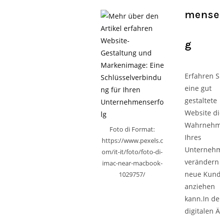
menser
g
Erfahren S
eine gut
gestaltete
Website di
Wahrneh
Foto di Format:
Ihres
https://www.pexels.c
Unterneh
om/it-it/foto/foto-di-
verändern
imac-near-macbook-
neue Kun
1029757/
anziehen
kann.In de
digitalen Ä