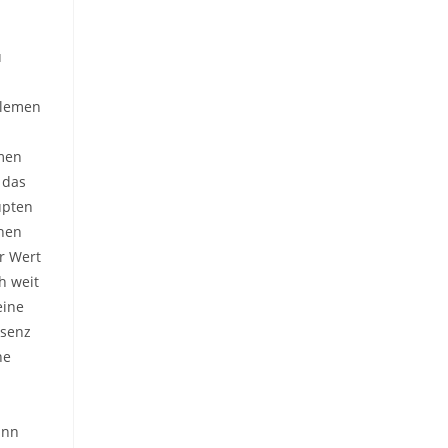
u
elemen
men
 das
upten
hen
r Wert
h weit
eine
äsenz
ne
ann