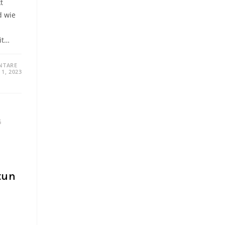
t
d wie
it…
NTARE
1, 2023
G
tun