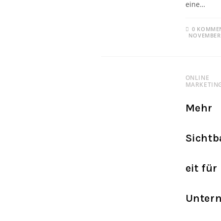
eine…
0 KOMME
NOVEMBER 
ONLINE
MARKETIN
Mehr
Sichtb
eit für
Unter