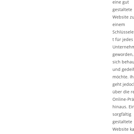
eine gut
gestaltete
Website z
einem
Schlüssel
t für jedes
Unterneh
geworden,
sich beha
und gedei
möchte. Ih
geht jedoc
über die r
Online-Pr
hinaus. Ei
sorgfältig
gestaltete
Website k