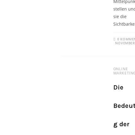
Mittelpunk
stellen un
sie die
Sichtbarke
0 KOMME
NOVEMBER 
ONLINE
MARKETIN
Die
Bedeu
g der